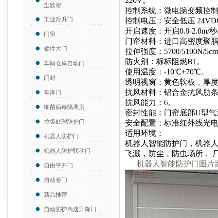
220V。
尘软帘
控制系统：微电脑变频控制
工业滑升门
控制电压：安全低压 24VD
开启速度：开启0.8-2.0m/秒/
门帘
门帘材料：进口高密度聚脂纤
柔性大门
拉伸强度：5700/5100N/5c
防火别：标标阻燃B1。
车间仓库自动门
使用温度：-10℃+70℃。
门封
透明视窗：黄色软板，厚度1
抗风材料：铝合金抗风肋
车库门
抗风能力：6。
细菌病毒隔离房
密封性能：门帘底部U型气
垃圾处理防护门
安全配置：标准红外线光
适用环境：
机器人防护门
机器人智能防护门，机器
机器人防护联动门
飞溅，防尘，防虫场所， 
机器人智能防护门图片
自由平开门
自动卷门
新品推荐
自动防护高速升降门