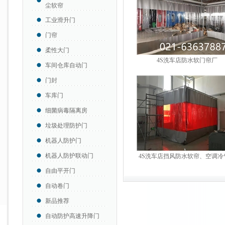
尘软帘
工业滑升门
门帘
柔性大门
4S洗车店防水软门帘厂
车间仓库自动门
门封
车库门
细菌病毒隔离房
垃圾处理防护门
机器人防护门
机器人防护联动门
4S洗车店挡风防水软帘、空调冷
自由平开门
自动卷门
新品推荐
自动防护高速升降门