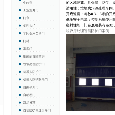
的区域隔离。具保温、防尘、
尘软帘
适用性：垃圾房污泥处理车间
工业滑升门
开启速度：每秒0.3-1.5米
门帘
低压安全电源：控制系统使用
密封性能：门帘底端装有布兜
柔性大门
垃圾房处理智能防护门案例
；
车间仓库自动门
门封
车库门
细菌病毒隔离房
垃圾处理防护门
机器人防护门
机器人防护联动门
自由平开门
自动卷门
新品推荐
自动防护高速升降门