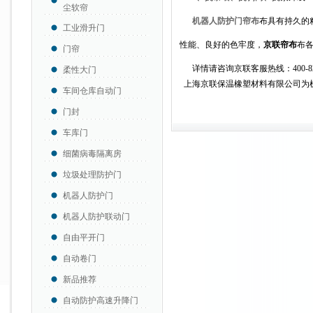
尘软帘
机器人防护门帘布
布具有持久的
工业滑升门
性能、良好的色牢度，
京联
帘布
布
门帘
详情请咨询京联客服热线：400-820-3520
柔性大门
上海京联保温橡塑材料有限公司为
车间仓库自动门
门封
车库门
细菌病毒隔离房
垃圾处理防护门
机器人防护门
机器人防护联动门
自由平开门
自动卷门
新品推荐
自动防护高速升降门