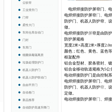
尘软帘
电焊焊接防护屏帘门、电
工业滑升门
电焊焊接防护屏帘
门
、电
门帘
防护门、机器人防护帘、
柔性大门
做。
车间仓库自动门
电焊焊接防护
屏
帘是由防
防护屏规格
门封
宽度2米×高度2米×厚度2.0
车库门
颜色；红色、黄色、蓝色
细菌病毒隔离房
框架配件
垃圾处理防护门
铝合金型材、胶条密封、
铝合金移动轨道规格为5公
机器人防护门
电动焊接防护门是由控制
机器人防护联动门
电焊焊接防护屏帘门、电
自由平开门
防护门、机器人防护
帘
、
自动卷门
定做
。
电动焊接防护屏帘
门
、焊
新品推荐
自动防护高速升降门