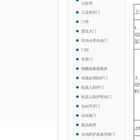
尘软帘
上
工业滑升门
门帘
1
、
柔性大门
动
车间仓库自动门
架
门封
车库门
细菌病毒隔离房
2
垃圾处理防护门
动
机器人防护门
料
机器人防护联动门
自由平开门
自动卷门
新品推荐
上
自动防护高速升降门