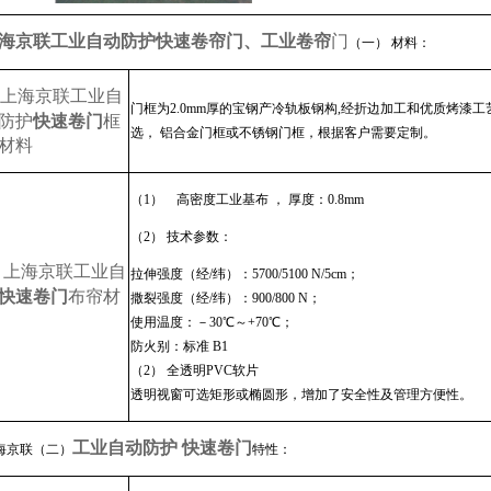
海京联工业自动防护
快速卷帘门、工业卷帘
门
（一） 材料：
上海京联工业自
门框为
2.0mm
厚的宝钢产冷轨板钢构
,
经折边加工和优质烤漆工
防护
快速卷门
框
选， 铝合金门框或不锈钢门框，根据客户需要定制。
材料
（
1
） 高密度工业基布 ， 厚度：
0.8mm
（
2
） 技术参数：
上海京联工业自
、
拉伸强度（经
/
纬）：
5700/5100 N/5cm
；
快速卷门
布帘材
撒裂强度（经
/
纬）：
900/800 N
；
使用温度：－
30
℃～
+70
℃；
防火别：标准
B1
（
2
） 全透明
PVC
软片
透明视窗可选矩形或椭圆形，增加了安全性及管理方便性。
工业自动防护 快速卷门
海京联（二）
特性：