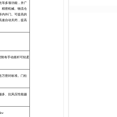
光等多项功能，并广
、精密机械、物流仓
等内外门。可提高的
高速自动关闭，提高
时附有手动摇杆可轻柔
达万密封标准。门柱
越多、抗风压性能越
0kw