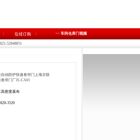
>>
车间仓库门视频
1-52848851
业自动防护快速卷帘门上海京联
卷帘门厂JL-CA01
C高密度基布
-820-3520