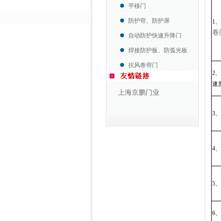
平移门
防护帘、防护屏
1
、
卷
自动防护快速升降门
焊接防护板、防弧光板
抗风卷帘门
2
、
速
上海京鹏门业
3
、
4
、
5
、
6
、