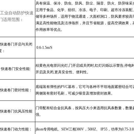
具有保温、保冷、防虫、防风、防尘、隔音、防火、防异味采
泛用于食品、化学、纺织、冷冻、电子、印刷、超市冷冻装配
工业自动防护
快速
储等多种场所，适用于物流通道，大面积洞口，防风要求较高
门适用范围
：
满足高性能物流及洁净场所，并且节省能源，提高空调效果，
作用效率等优点。
快速卷门开启与关闭
0.6-1.5m/S
度：
桔黄色光电管闪光灯
,
门开启或关闭时
,
红灯闪烁以示警告
,
停电
 快速卷门安全性能
:
开启及关闭
,
更具安全性、便利性。
底端装有弹性的
PVC
基布，它可与各种不平坦地面紧密结合可
快速卷门密封性能：
两侧装有密封毛刷，可减少噪音及增加密封效果。
门帘配有铝合金抗风条，按风压大小来选用抗风条数量，数量
快速卷门抗风压性能
强。
快速卷门动力性能：
jlksm专用电机、SEW
三相
380V
，
50HZ
、
IP55
，功率为
0.75-3.