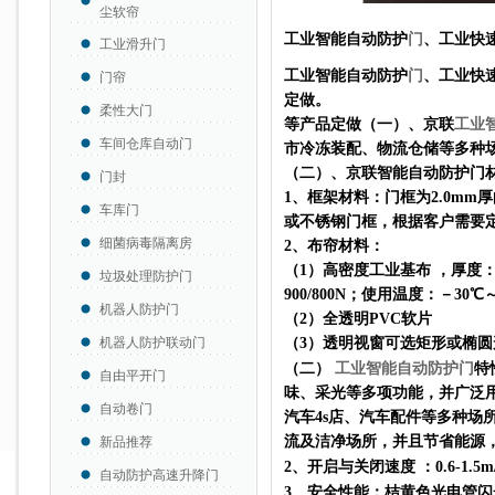
尘软帘
工业智能自动防护
门
、工业快
工业滑升门
工业智能自动防护
门
、工业快
门帘
定做。
柔性大门
等产品定做
（一）、京联
工业
车间仓库自动门
市冷冻装配、物流仓储等多种
（二）、
京联智能自动防护门
门封
1
、框架材料：门框为
2.0mm
厚
车库门
或不锈钢门框，根据客户需要
细菌病毒隔离房
2
、布帘材料：
（
1
）高密度工业基布 ，厚度
垃圾处理防护门
900/800N
；使用温度：－
30
℃
机器人防护门
（
2
）全透明
PVC
软片
机器人防护联动门
（
3
）透明视窗可选矩形或椭圆
（二）
工业智能自动防护门
特
自由平开门
味、采光等多项功能，并广泛
自动卷门
汽车
4s
店、汽车配件等多种场
流及洁净场所，并且节省能源
新品推荐
2
、开启与关闭速度
：
0.6-1.5m
自动防护高速升降门
3
、安全性能：桔黄色光电管闪