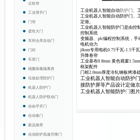
尘软帘
工业机器人智能自动
防护门
、
工业滑升门
工业机器人智能自动防护门、
定做。
门帘
工业机器人智能防护门是由控
柔性大门
控制系统
变频器、plc编程控制系统，
车间仓库自动门
电机动力
jlksm专用电机0.75千瓦-1.5千
门封
升降卷帘
车库门
工业基布0.8mm.黄色视窗1.5
框架配件
细菌病毒隔离房
门框2.0mm厚度冷轧钢板烤漆
工业机器人智能自动防护
垃圾处理防护门
接防护屏等产品设计定做
机器人防护门
工业机器人智能防护
门
图
机器人防护联动门
自由平开门
自动卷门
新品推荐
自动防护高速升降门