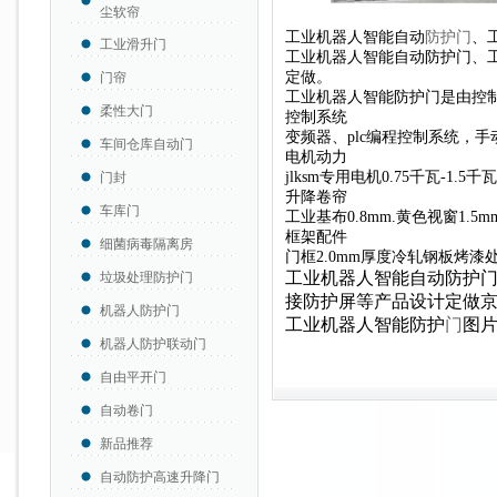
尘软帘
工业机器人智能自动
防护门
、
工业滑升门
工业机器人智能自动防护门、
定做。
门帘
工业机器人智能防护门是由控
柔性大门
控制系统
变频器、plc编程控制系统，
车间仓库自动门
电机动力
jlksm专用电机0.75千瓦-1.5千
门封
升降卷帘
车库门
工业基布0.8mm.黄色视窗1.5
框架配件
细菌病毒隔离房
门框2.0mm厚度冷轧钢板烤漆
工业机器人智能自动防护
垃圾处理防护门
接防护屏等产品设计定做
机器人防护门
工业机器人智能防护
门
图
机器人防护联动门
自由平开门
自动卷门
新品推荐
自动防护高速升降门