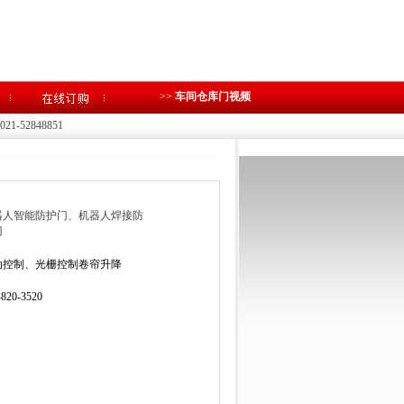
>>
车间仓库门视频
1-52848851
器人智能防护门、机器人焊接防
门
动控制、光栅控制卷帘升降
-820-3520