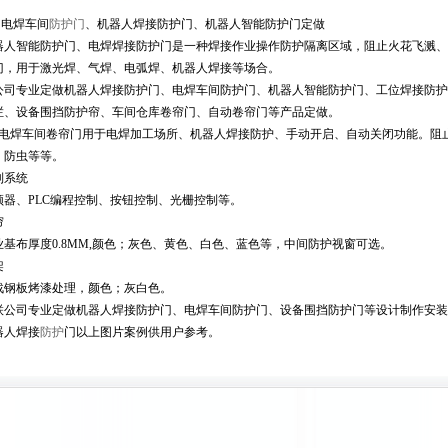
焊车间
防护门
、机器人焊接防护门、机器人智能防护门定做
器人智能防护门、电焊焊接防护门是一种焊接作业操作防护隔离区域，阻止火花飞溅、
门，用于激光焊、气焊、电弧焊、机器人焊接等场合。
公司专业定做机器人焊接防护门、电焊车间防护门、机器人智能防护门、工位焊接防护
栏、设备围挡防护帘、车间仓库卷帘门、自动卷帘门等产品定做。
焊车间卷帘门用于电焊加工场所、机器人焊接防护、手动开启、自动关闭功能。阻止
、防虫等等。
制系统
频器、PLC编程控制、按钮控制、光栅控制等。
帘
业基布厚度0.8MM,颜色；灰色、黄色、白色、蓝色等，中间防护视窗可选。
架
战钢板烤漆处理，颜色；灰白色。
联公司专业定做机器人焊接防护门、电焊车间防护门、设备围挡防护门等设计制作安装
器人焊接
防护
门以上图片案例供用户参考。