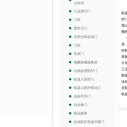
尘软帘
电
工业滑升门
机
护
门帘
我
柔性大门
围
车间仓库自动门
电
音
门封
控
车库门
变
细菌病毒隔离房
卷
工
垃圾处理防护门
框
机器人防护门
冷
机器人防护联动门
京
机
自由平开门
自动卷门
新品推荐
自动防护高速升降门