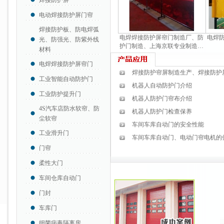
焊接防护屏
电动焊接防护屏门帘
焊接防护板、防电焊弧
电焊焊接防护屏帘门制造厂、防
电焊
光、防强光、防紫外线
护门制造、上海京联专业制造…
材料
电焊焊接防护屏帘门
焊接防护帘屏制造生产、焊接防护
工业智能自动防护门
机器人自动防护门介绍
工业防护提升门
机器人防护门帘布介绍
4S汽车店防水软帘、防
机器人防护门检查保养
尘软帘
车间车库自动门的安全性能
工业滑升门
车间车库自动门、电动门帘电机的
门帘
柔性大门
车间仓库自动门
门封
车库门
细菌病毒隔离房